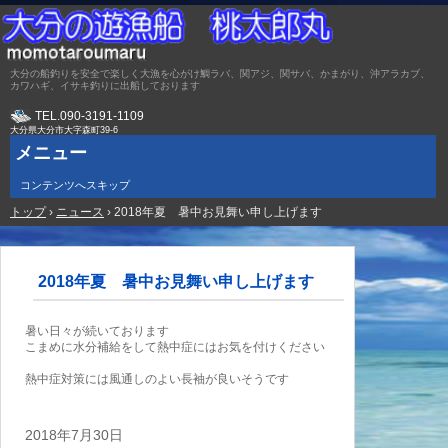
大分の船釣りを安全で楽しく大漁を心がけ鯛ラバ、関アジ、関サバ、かまがり、沖アラカブ、
カワハギ、イサキ釣りに出船しております
TEL.
090-3191-1109
大分県大分市大字森町39-6
メニュー
コンテンツへスキップ
トップ
›
ニュース
›
2018年夏 暑中お見舞い申し上げます
2018年夏 暑中お見舞い申し上げます
暑い日々が続いております
こまめに水分補給をして熱中症にはお気を付けください
熱中症対策には風通しのよい長袖が良いそうです
2018年7月30日