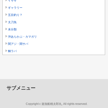
イサキ
ギャラリー
五目釣り？
太刀魚
未分類
沖あらかぶ・カマガリ
関アジ・関サバ
鯛ラバ
サブメニュー
Copyright c 遊漁船桃太郎丸, All rights reserved.