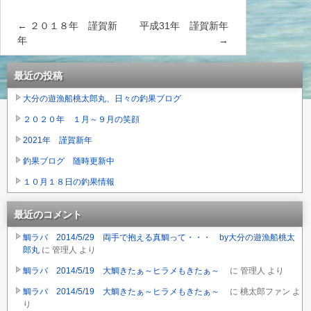
←
２０１８年 謹賀新
平成31年 謹賀新年
年
→
最近の投稿
大分の遊漁船桃太郎丸、日々の釣果ブログ
２０２０年 １月～９月の笑顔
2021年 謹賀新年
釣果ブログ 随時更新中
１０月１８日の釣果情報
最近のコメント
鯛ラバ 2014/5/29 両手で抱える真鯛って・・・ by大分の遊漁船桃太
郎丸
に
管理人
より
鯛ラバ 2014/5/19 大鯛きたぁ～ヒラメもきたぁ～
に
管理人
より
鯛ラバ 2014/5/19 大鯛きたぁ～ヒラメもきたぁ～
に
桃太郎ファン
よ
り