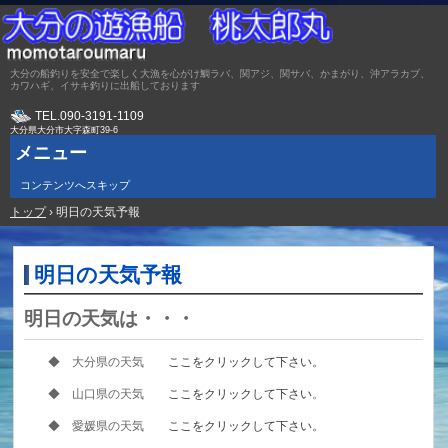
大分の船釣りを安全で楽しく大漁を心がけ鯛ラバ、関アジ、関サバ、かまがり、沖アラカブ、
カワハギ、イサキ釣りに出船しております
TEL.
090-3191-1109
大分県大分市大字森町39-6
メニュー
コンテンツへスキップ
トップ
›
明日の天気予報
明日の天気予報
明日の天気は・・・
◆ 大分県の天気
ここをクリックして下さい。
◆ 山口県の天気
ここをクリックして下さい
。
◆ 愛媛県の天気
ここをクリックして下さい。