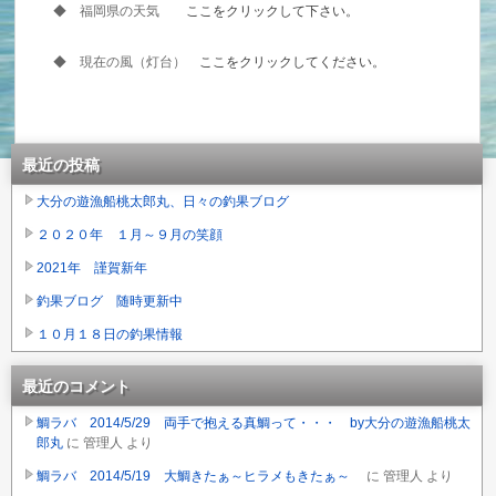
◆ 福岡県の天気
ここをクリックして下さい。
◆ 現在の風（灯台）
ここをクリックしてください。
最近の投稿
大分の遊漁船桃太郎丸、日々の釣果ブログ
２０２０年 １月～９月の笑顔
2021年 謹賀新年
釣果ブログ 随時更新中
１０月１８日の釣果情報
最近のコメント
鯛ラバ 2014/5/29 両手で抱える真鯛って・・・ by大分の遊漁船桃太
郎丸
に
管理人
より
鯛ラバ 2014/5/19 大鯛きたぁ～ヒラメもきたぁ～
に
管理人
より