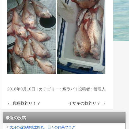
2018年9月10日
|
カテゴリー :
鯛ラバ
|
投稿者 : 管理人
←
真鯛数釣り！？
イサキの数釣り？
→
最近の投稿
大分の遊漁船桃太郎丸、日々の釣果ブログ