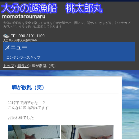
大分の船釣りを安全で楽しく大漁を心がけ鯛ラバ、関アジ、関サバ、かまがり、沖アラカブ、
カワハギ、イサキ釣りに出船しております
TEL.
090-3191-1109
大分県大分市大字森町39-6
メニュー
コンテンツへスキップ
トップ
›
鯛ラバ
›
鯛が散乱（笑）
鯛が散乱（笑）
11時半で納竿かな！？
こんなに沢山釣れてます
お疲れ様でした