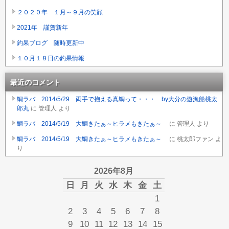
２０２０年 １月～９月の笑顔
2021年 謹賀新年
釣果ブログ 随時更新中
１０月１８日の釣果情報
最近のコメント
鯛ラバ 2014/5/29 両手で抱える真鯛って・・・ by大分の遊漁船桃太
郎丸
に
管理人
より
鯛ラバ 2014/5/19 大鯛きたぁ～ヒラメもきたぁ～
に
管理人
より
鯛ラバ 2014/5/19 大鯛きたぁ～ヒラメもきたぁ～
に
桃太郎ファン
よ
り
2026年8月
日
月
火
水
木
金
土
1
2
3
4
5
6
7
8
9
10
11
12
13
14
15