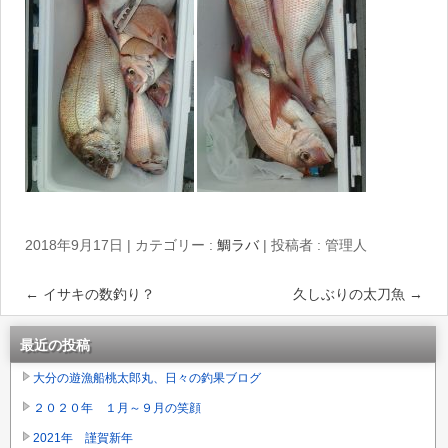
2018年9月17日
|
カテゴリー :
鯛ラバ
|
投稿者 : 管理人
←
イサキの数釣り？
久しぶりの太刀魚
→
最近の投稿
大分の遊漁船桃太郎丸、日々の釣果ブログ
２０２０年 １月～９月の笑顔
2021年 謹賀新年