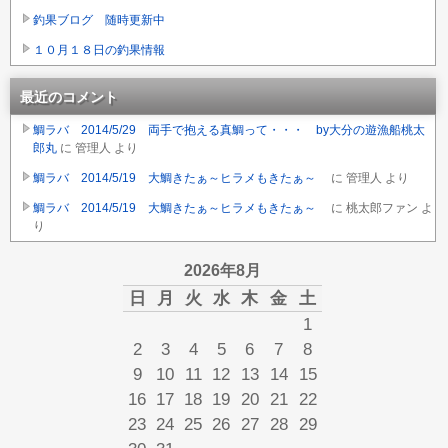
釣果ブログ 随時更新中
１０月１８日の釣果情報
最近のコメント
鯛ラバ 2014/5/29 両手で抱える真鯛って・・・ by大分の遊漁船桃太
郎丸
に
管理人
より
鯛ラバ 2014/5/19 大鯛きたぁ～ヒラメもきたぁ～
に
管理人
より
鯛ラバ 2014/5/19 大鯛きたぁ～ヒラメもきたぁ～
に
桃太郎ファン
よ
り
2026年8月
日
月
火
水
木
金
土
1
2
3
4
5
6
7
8
9
10
11
12
13
14
15
16
17
18
19
20
21
22
23
24
25
26
27
28
29