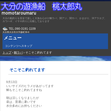
大分の船釣りを安全で楽しく大漁を心がけ鯛ラバ、関アジ、関サバ、かまがり、沖アラカブ、
カワハギ、イサキ釣りに出船しております
TEL.
090-3191-1109
大分県大分市大字森町39-6
メニュー
コンテンツへスキップ
トップ
›
鯛ラバ
›
そこそこ釣れてます
そこそこ釣れてます
9月13日
いいサイズのヒラメがあがってます
鯛もそこそこ釣れてますね
朝は涼しくなりましたが
昼は、普通に暑いです
水分多めにお持ちください