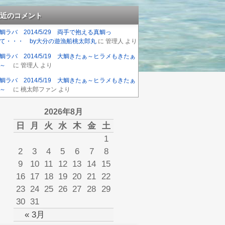
近のコメント
鯛ラバ 2014/5/29 両手で抱える真鯛っ
て・・・ by大分の遊漁船桃太郎丸
に
管理人
より
鯛ラバ 2014/5/19 大鯛きたぁ～ヒラメもきたぁ
～
に
管理人
より
鯛ラバ 2014/5/19 大鯛きたぁ～ヒラメもきたぁ
～
に
桃太郎ファン
より
2026年8月
日
月
火
水
木
金
土
1
2
3
4
5
6
7
8
9
10
11
12
13
14
15
16
17
18
19
20
21
22
23
24
25
26
27
28
29
30
31
« 3月