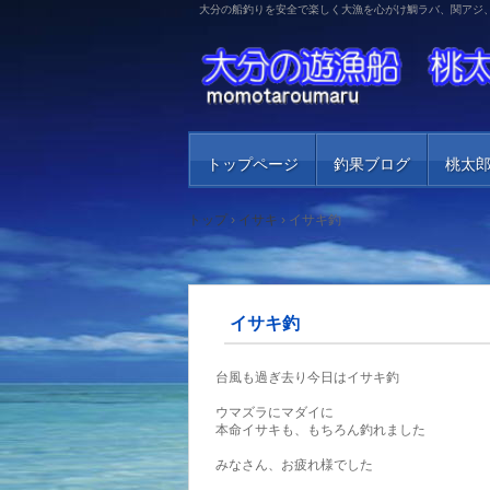
大分の船釣りを安全で楽しく大漁を心がけ鯛ラバ、関アジ
トップページ
釣果ブログ
桃太
トップ
›
イサキ
›
イサキ釣
イサキ釣
台風も過ぎ去り今日はイサキ釣
ウマズラにマダイに
本命イサキも、もちろん釣れました
みなさん、お疲れ様でした