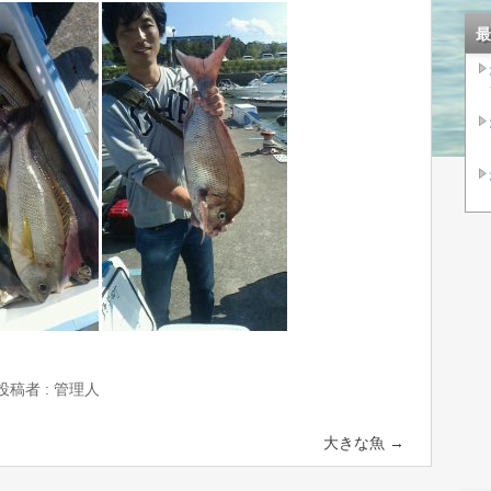
最
投稿者 : 管理人
大きな魚
→