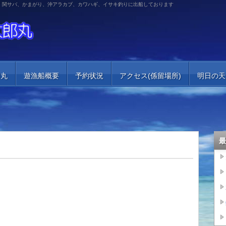
、関サバ、かまがり、沖アラカブ、カワハギ、イサキ釣りに出船しております
郎丸
遊漁船概要
予約状況
アクセス(係留場所)
明日の天
最