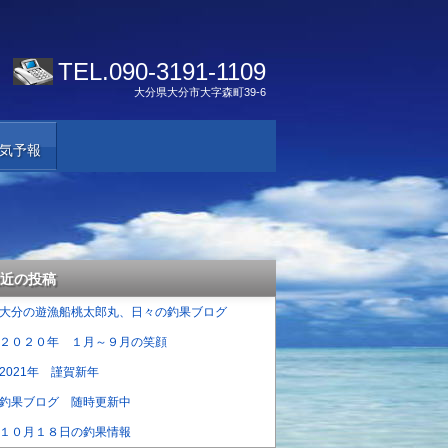
TEL.
090-3191-1109
大分県大分市大字森町39-6
気予報
近の投稿
大分の遊漁船桃太郎丸、日々の釣果ブログ
２０２０年 １月～９月の笑顔
2021年 謹賀新年
釣果ブログ 随時更新中
１０月１８日の釣果情報