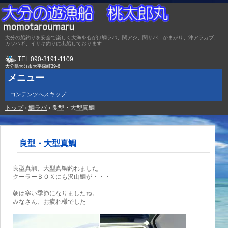
大分の船釣りを安全で楽しく大漁を心がけ鯛ラバ、関アジ、関サバ、かまがり、沖アラカブ、
カワハギ、イサキ釣りに出船しております
TEL.
090-3191-1109
大分県大分市大字森町39-6
メニュー
コンテンツへスキップ
トップ
›
鯛ラバ
›
良型・大型真鯛
良型・大型真鯛
良型真鯛、大型真鯛釣れました
クーラーＢＯＸにも沢山鯛が・・・
朝は寒い季節になりましたね。
みなさん、お疲れ様でした