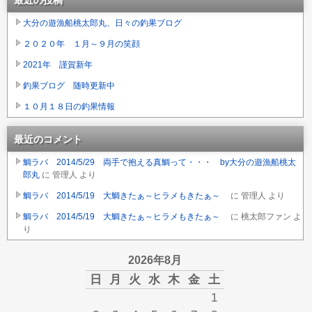
大分の遊漁船桃太郎丸、日々の釣果ブログ
２０２０年 １月～９月の笑顔
2021年 謹賀新年
釣果ブログ 随時更新中
１０月１８日の釣果情報
最近のコメント
鯛ラバ 2014/5/29 両手で抱える真鯛って・・・ by大分の遊漁船桃太
郎丸
に
管理人
より
鯛ラバ 2014/5/19 大鯛きたぁ～ヒラメもきたぁ～
に
管理人
より
鯛ラバ 2014/5/19 大鯛きたぁ～ヒラメもきたぁ～
に
桃太郎ファン
よ
り
2026年8月
日
月
火
水
木
金
土
1