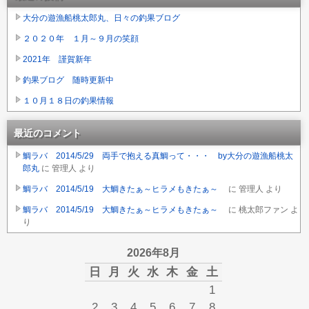
大分の遊漁船桃太郎丸、日々の釣果ブログ
２０２０年 １月～９月の笑顔
2021年 謹賀新年
釣果ブログ 随時更新中
１０月１８日の釣果情報
最近のコメント
鯛ラバ 2014/5/29 両手で抱える真鯛って・・・ by大分の遊漁船桃太
郎丸
に
管理人
より
鯛ラバ 2014/5/19 大鯛きたぁ～ヒラメもきたぁ～
に
管理人
より
鯛ラバ 2014/5/19 大鯛きたぁ～ヒラメもきたぁ～
に
桃太郎ファン
よ
り
2026年8月
日
月
火
水
木
金
土
1
2
3
4
5
6
7
8