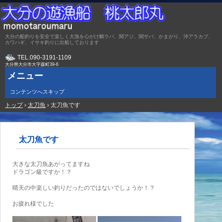
大分の船釣りを安全で楽しく大漁を心がけ鯛ラバ、関アジ、関サバ、かまがり、沖アラカブ、
カワハギ、イサキ釣りに出船しております
TEL.
090-3191-1109
大分県大分市大字森町39-6
メニュー
コンテンツへスキップ
トップ
›
太刀魚
›
太刀魚です
太刀魚です
大きな太刀魚あがってますね
ドラゴン級ですか！？
晴天の中楽しい釣りだったのではないでしょうか！？
お疲れ様でした