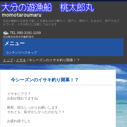
大分の船釣りを安全で楽しく大漁を心がけ鯛ラバ、関アジ、関サバ、かまがり、沖アラカブ、
カワハギ、イサキ釣りに出船しております
TEL.
090-3191-1109
大分県大分市大字森町39-6
メニュー
コンテンツへスキップ
トップ
›
イサキ
›
今シーズンのイサキ釣り開幕！？
今シーズンのイサキ釣り開幕！？
イサキにアラ？
お顔が隠れてますね
船長、顔もしっかりお願いします
それとも、恥ずかしかったのかな？？
お疲れ様でした