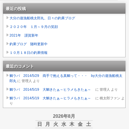
最近の投稿
大分の遊漁船桃太郎丸、日々の釣果ブログ
２０２０年 １月～９月の笑顔
2021年 謹賀新年
釣果ブログ 随時更新中
１０月１８日の釣果情報
最近のコメント
鯛ラバ 2014/5/29 両手で抱える真鯛って・・・ by大分の遊漁船桃太
郎丸
に
管理人
より
鯛ラバ 2014/5/19 大鯛きたぁ～ヒラメもきたぁ～
に
管理人
より
鯛ラバ 2014/5/19 大鯛きたぁ～ヒラメもきたぁ～
に
桃太郎ファン
よ
り
2026年8月
日
月
火
水
木
金
土