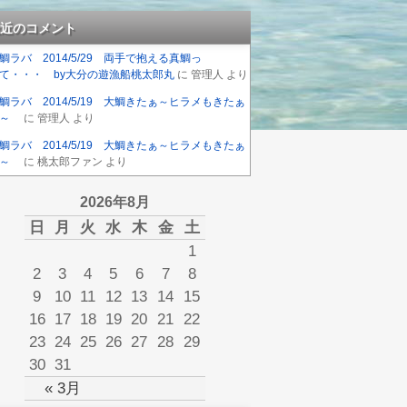
近のコメント
鯛ラバ 2014/5/29 両手で抱える真鯛っ
て・・・ by大分の遊漁船桃太郎丸
に
管理人
より
鯛ラバ 2014/5/19 大鯛きたぁ～ヒラメもきたぁ
～
に
管理人
より
鯛ラバ 2014/5/19 大鯛きたぁ～ヒラメもきたぁ
～
に
桃太郎ファン
より
2026年8月
日
月
火
水
木
金
土
1
2
3
4
5
6
7
8
9
10
11
12
13
14
15
16
17
18
19
20
21
22
23
24
25
26
27
28
29
30
31
« 3月