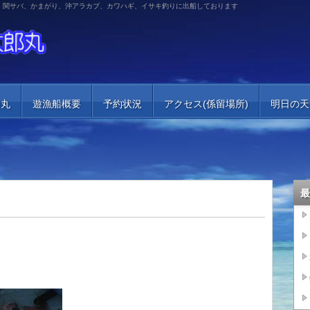
、関サバ、かまがり、沖アラカブ、カワハギ、イサキ釣りに出船しております
郎丸
遊漁船概要
予約状況
アクセス(係留場所)
明日の天
最