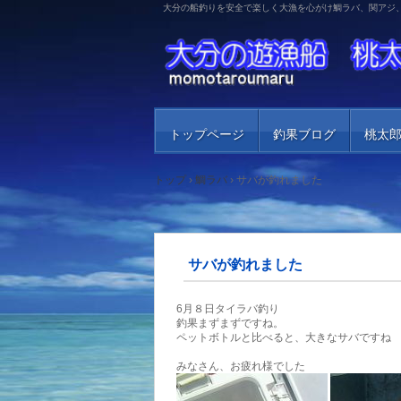
大分の船釣りを安全で楽しく大漁を心がけ鯛ラバ、関アジ
トップページ
釣果ブログ
桃太
トップ
›
鯛ラバ
›
サバが釣れました
サバが釣れました
6月８日タイラバ釣り
釣果まずまずですね。
ペットボトルと比べると、大きなサバですね
みなさん、お疲れ様でした