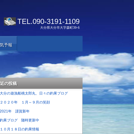
TEL.
090-3191-1109
大分県大分市大字森町39-6
気予報
近の投稿
大分の遊漁船桃太郎丸、日々の釣果ブログ
２０２０年 １月～９月の笑顔
2021年 謹賀新年
釣果ブログ 随時更新中
１０月１８日の釣果情報