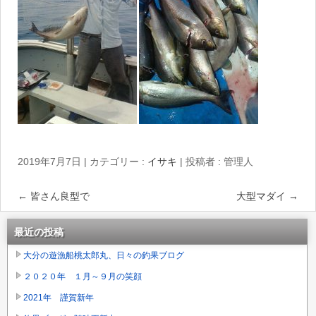
2019年7月7日
|
カテゴリー :
イサキ
|
投稿者 : 管理人
←
皆さん良型で
大型マダイ
→
最近の投稿
大分の遊漁船桃太郎丸、日々の釣果ブログ
２０２０年 １月～９月の笑顔
2021年 謹賀新年