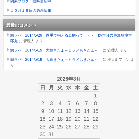
釣果ブログ 随時更新中
１０月１８日の釣果情報
最近のコメント
鯛ラバ 2014/5/29 両手で抱える真鯛って・・・ by大分の遊漁船桃太
郎丸
に
管理人
より
鯛ラバ 2014/5/19 大鯛きたぁ～ヒラメもきたぁ～
に
管理人
より
鯛ラバ 2014/5/19 大鯛きたぁ～ヒラメもきたぁ～
に
桃太郎ファン
よ
り
2026年8月
日
月
火
水
木
金
土
1
2
3
4
5
6
7
8
9
10
11
12
13
14
15
16
17
18
19
20
21
22
23
24
25
26
27
28
29
30
31