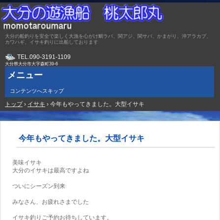
大分の船釣りを安全で楽しく大漁を心がけ鯛ラバ、関アジ、関サバ、かまがり、沖アラカブ、
カワハギ、イサキ釣りに出船しております
TEL.
090-3191-1109
大分県大分市大字森町39-6
メニュー
コンテンツへスキップ
トップ
›
イサキ
›
今年もやってきました。大型イサキ
今年もやってきました。大型イサキ
美味イサキ
大分のイサキは最高ですよね
ついにシーズン到来
みなさん、お疲れさまでした
イサキ釣りご予約お待ちしています。