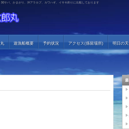
、関サバ、かまがり、沖アラカブ、カワハギ、イサキ釣りに出船しております
郎丸
遊漁船概要
予約状況
アクセス(係留場所)
明日の天
最