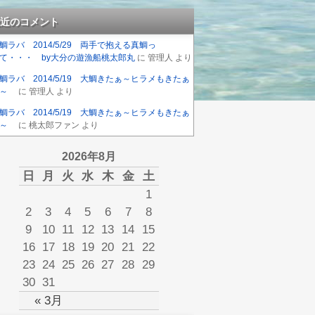
近のコメント
鯛ラバ 2014/5/29 両手で抱える真鯛っ
て・・・ by大分の遊漁船桃太郎丸
に
管理人
より
鯛ラバ 2014/5/19 大鯛きたぁ～ヒラメもきたぁ
～
に
管理人
より
鯛ラバ 2014/5/19 大鯛きたぁ～ヒラメもきたぁ
～
に
桃太郎ファン
より
2026年8月
日
月
火
水
木
金
土
1
2
3
4
5
6
7
8
9
10
11
12
13
14
15
16
17
18
19
20
21
22
23
24
25
26
27
28
29
30
31
« 3月