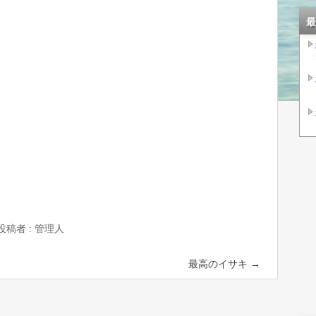
最
投稿者 : 管理人
最高のイサキ
→