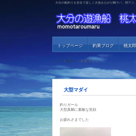
大分の船釣りを安全で楽しく大漁を心がけ鯛ラバ、関アジ
トップページ
釣果ブログ
桃太
トップ
›
鯛ラバ
›
大型マダイ
大型マダイ
釣りガール
大型真鯛に素敵な笑顔
お疲れさまでした