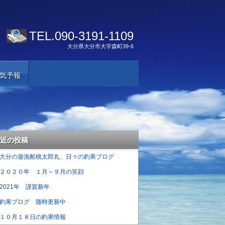
TEL.
090-3191-1109
大分県大分市大字森町39-6
気予報
近の投稿
大分の遊漁船桃太郎丸、日々の釣果ブログ
２０２０年 １月～９月の笑顔
2021年 謹賀新年
釣果ブログ 随時更新中
１０月１８日の釣果情報